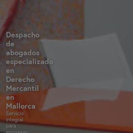
Despacho
de
abogados
especializado
en
Derecho
Mercantil
en
Mallorca
Servicio
integral
para
empresas: