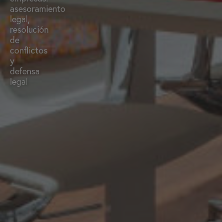
asesoramiento
legal,
resolución
de
conflictos
y
defensa
legal