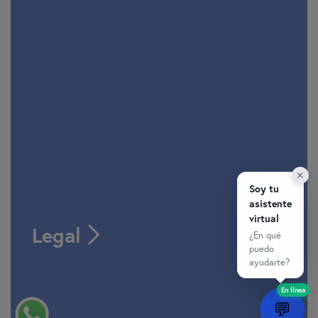
✕
Soy tu
asistente
virtual
Legal
¿En qué
puedo
ayudarte?
En línea
💬